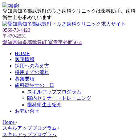
愛知県知多郡武豊町のふき歯科クリニックは歯科助手、歯科
衛生士を求めています
0569-73-4420
〒470-2531
愛知県知多郡武豊町 冨貴字外面50-4
HOME
医院情報
採用への考え方
採用までの流れ
募集要項
歯科衛生士の一日
スキルアッププログラム
院内セミナー・トレーニング
歯科衛生士紹介
お問い合せ
Home
›
スキルアッププログラム
›
スキルアッププログラム